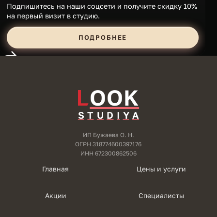
Подпишитесь на наши соцсети и получите скидку 10%
В
на первый визит в студию.
п
6
ПОДРОБНЕЕ
OOK
S
T
U
D
I
Y
A
ИП Бужаева О. Н.
ОГРН 318774600397176
ИНН 672300862506
Главная
Цены и услуги
Акции
Специалисты