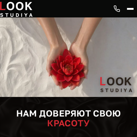
OOK
S
T
U
D
I
Y
A
OOK
S
T
U
D
I
Y
A
НАМ ДОВЕРЯЮТ СВОЮ
КРАСОТУ