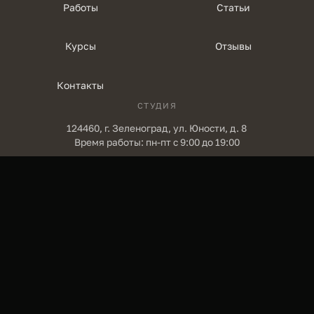
Работы
Статьи
Курсы
Отзывы
Контакты
СТУДИЯ
124460, г. Зеленоград, ул. Юности, д. 8
Время работы: пн-пт с 9:00 до 19:00
+7 (903) 585-01-69
телефон для записи
Buzhaeva.on@yandex.ru
R